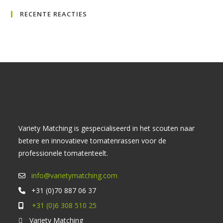
Esc
RECENTE REACTIES
om
het
zoe
te
slui
Variety Matching is gespecialiseerd in het scouten naar
betere en innovatieve tomatenrassen voor de
professionele tomatenteelt.
info@varietymatching.com
+31 (0)70 887 06 37
+31 (0)6 308 510 25
Variety Matching