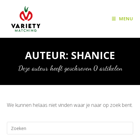
Ga
naar
MENU
inhoud
AUTEUR:
SHANICE
Deze auteur heeft geschreven 0 artikelen
We kunnen helaas niet vinden waar je naar op zoek bent.
Dru
op