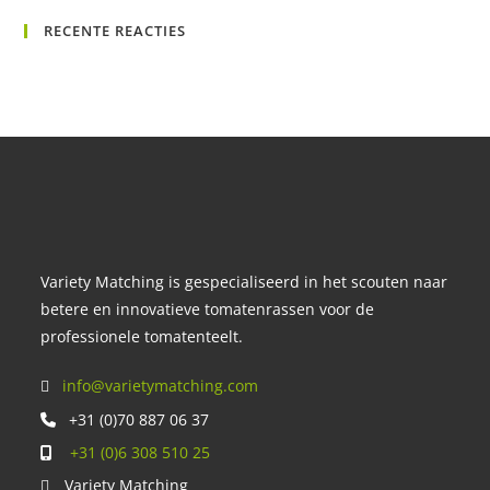
Es
RECENTE REACTIES
om
het
zoe
te
slu
Variety Matching is gespecialiseerd in het scouten naar
betere en innovatieve tomatenrassen voor de
professionele tomatenteelt.
info@varietymatching.com
+31 (0)70 887 06 37
+31 (0)6 308 510 25
Variety Matching